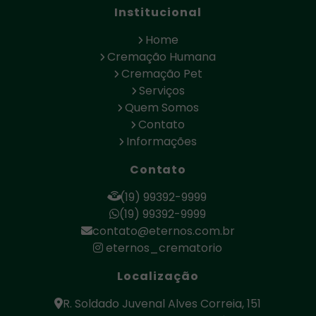
Institucional
Pet Preço
Preço
Animais
Cremação
Cremação
Home
de
de
Animais
Animais
Cremação
Cremação Humana
de
Quanto
de
Cremação Pet
Estimação
Custa
Cachorro
Serviços
Cremação
de
Cremação
Quem Somos
Corpo
Cremação
de
Contato
Humano
de Cão
Ossos
Informações
Cremação
de
Cremação
Contato
Ossos
de
Exumados
Cremação
Restos
Valor
de Pet
Mortais
(19) 99392-9999
Cremação
Cremação
(19) 99392-9999
de Seres
Cremação
para
contato@eternos.com.br
Humanos
Humana
Gato
eternos_crematorio
Empresa
de
Cremação
Localização
de
Funeraria
Plano
Animais
Pet
Crematório
R. Soldado Juvenal Alves Correia, 151
Plano