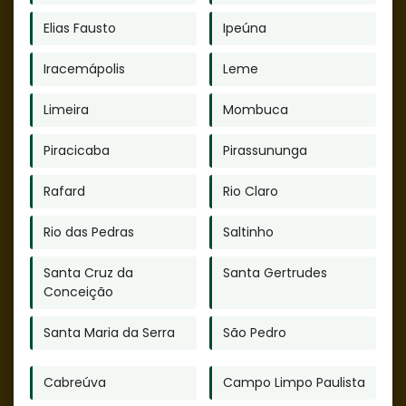
Elias Fausto
Ipeúna
Escolher a melhor forma de se despedir de
um ente querido nunca é fácil. Optar pela
Iracemápolis
Leme
cremação, diferente do enterro, é escolher
uma forma simples, prática, ecológica,
Limeira
Mombuca
econômica e com muito mais autonomia
Piracicaba
Pirassununga
para homenagear e para honrar a
memória daquele que partiu.
Rafard
Rio Claro
Rio das Pedras
Saltinho
Santa Cruz da
Santa Gertrudes
Conceição
Santa Maria da Serra
São Pedro
Cabreúva
Campo Limpo Paulista