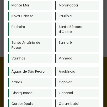
Monte Mor
Morungaba
Nova Odessa
Paulínia
Pedreira
Santa Bárbara
d'Oeste
Santo Antônio de
Sumaré
Posse
Valinhos
Vinhedo
POR QUE FAZER A
Águas de São Pedro
Analândia
CREMAÇÃO AO
INVÉS DO
Araras
Capivari
ENTERRO?
Charqueada
Conchal
Cordeirópolis
Corumbataí