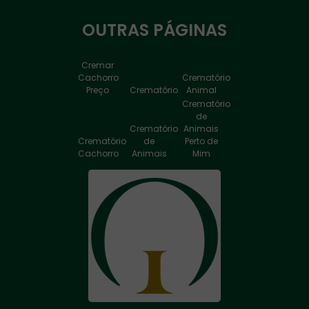
OUTRAS
PÁGINAS
Cremar
Cachorro
Crematório
Preço
Crematório
Animal
Crematório
de
Crematório
Animais
Crematório
de
Perto de
Cachorro
Animais
Mim
Crematório
de
Crematório
Animais
de
Crematório
Valor
Cachorro
de Cão
Crematório
Crematório
Crematório
para
de Pet
Humano
Cachorro
Crematório
Crematório
para
Perto de
Crematório
Gatos
Mim
Pet
Cremação
Crematório
Crematório
de