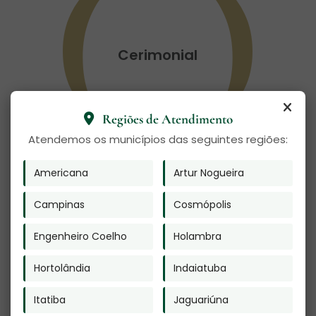
Cerimonial
Regiões de Atendimento
Atendemos os municípios das seguintes regiões:
Americana
Artur Nogueira
Campinas
Cosmópolis
Facilidades de
Engenheiro Coelho
Holambra
contratação
Hortolândia
Indaiatuba
Itatiba
Jaguariúna