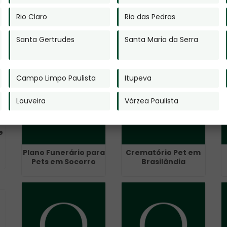
Urna para Cinzas de
Rio Claro
Rio das Pedras
Gato na Vila Carrão
s
Plano Funerário em
Santa Gertrudes
Santa Maria da Serra
o
Cordeirópolis
Campo Limpo Paulista
Itupeva
Louveira
Várzea Paulista
e
Plano Funerário para
Crematório Pet em
Pets em Socorro
Brasilândia