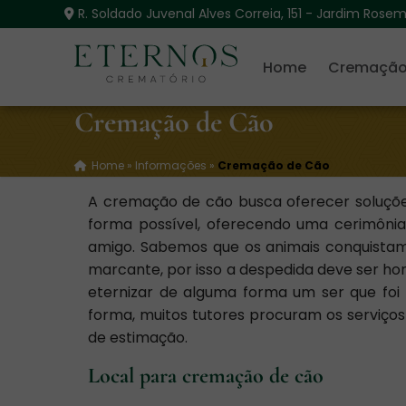
R. Soldado Juvenal Alves Correia, 151 - Jardim Rose
Home
Cremação
Cremação de Cão
Home
»
Informações
»
Cremação de Cão
A cremação de cão busca oferecer soluçõe
forma possível, oferecendo uma cerimônia
amigo. Sabemos que os animais conquistam
marcante, por isso a despedida deve ser ho
eternizar de alguma forma um ser que foi
forma, muitos tutores procuram os serviço
de estimação.
Local para cremação de cão