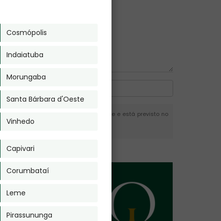
Cosmópolis
Indaiatuba
Morungaba
Santa Bárbara d'Oeste
m a autorização do autor. Plágio é crime e está previsto no
Vinhedo
Capivari
Corumbataí
Leme
Pirassununga