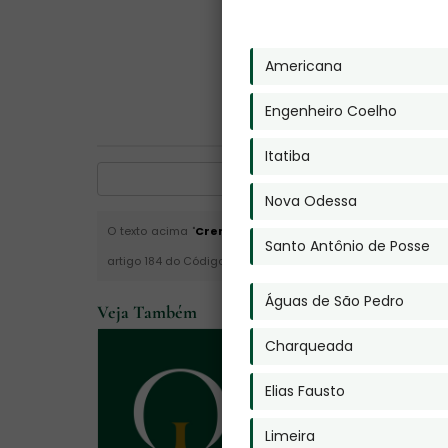
Americana
Engenheiro Coelho
Itatiba
Nova Odessa
O texto acima "
Cremação de Cão
" é de direito reservad
Santo Antônio de Posse
artigo 184 do Código Penal. –
Lei n° 9.610-98 sobre direitos 
Águas de São Pedro
Veja Também
Charqueada
Elias Fausto
Limeira