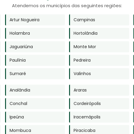
Atendemos os municípios das seguintes regiões:
Artur Nogueira
Campinas
Holambra
Hortolândia
Jaguariúna
Monte Mor
Enviar
Paulínia
Pedreira
o. Sua reprodução, parcial ou total, mesmo citando nossos links, é proibida se
Sumaré
Valinhos
autorais
.
Analândia
Araras
Conchal
Cordeirópolis
Ipeúna
Iracemápolis
Mombuca
Piracicaba