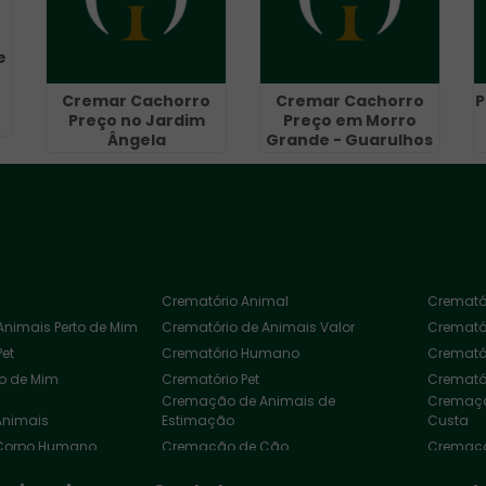
e
Cremar Cachorro
Cremar Cachorro
P
Preço no Jardim
Preço em Morro
Ângela
Grande - Guarulhos
Crematório Animal
Cremató
Animais Perto de Mim
Crematório de Animais Valor
Cremató
Pet
Crematório Humano
Cremató
to de Mim
Crematório Pet
Crematór
Cremação de Animais de
Cremaçã
Animais
Estimação
Custa
Corpo Humano
Cremação de Cão
Cremaçã