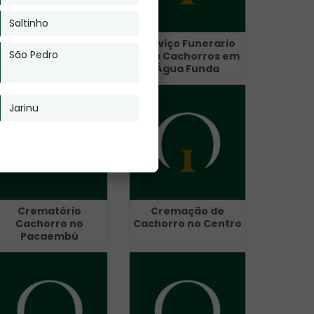
Saltinho
Crematório de
Serviço Funerario
São Pedro
Animais em Centro -
para Cachorros em
Guarulhos
Água Funda
Jarinu
Crematório
Cremação de
Cachorro no
Cachorro no Centro
Pacaembú