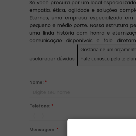
Se você procura por um local especializa
empatia, ética, agilidade e soluções comp
Eternos, uma empresa especializada em
pequeno e médio porte. Nossa estrutura pe
uma linda história com honra e eternizaçã
comunicação disponíveis e fale direta
Gostaria de um orçament
esclarecer dúvidas.
Fale conosco pelo telefo
Nome:
*
Telefone:
*
Mensagem:
*