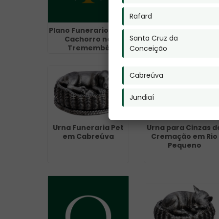
Rafard
Plano Funerario para
Cremação de Osso
Santa Cruz da
Cachorro no
Exumados Valor n
Tremembé
Jardim Iguatemi
Conceição
Cabreúva
Jundiaí
Urna Funeraria Pet
Urna para Cinzas d
em Cabreúva
Cremação em Rio
Pequeno