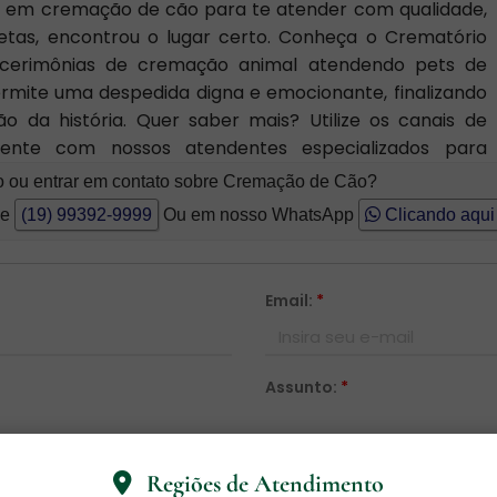
do em cremação de cão para te atender com qualidade,
letas, encontrou o lugar certo. Conheça o Crematório
 cerimônias de cremação animal atendendo pets de
rmite uma despedida digna e emocionante, finalizando
o da história. Quer saber mais? Utilize os canais de
mente com nossos atendentes especializados para
o ou entrar em contato sobre Cremação de Cão?
ne
(19) 99392-9999
Ou em nosso WhatsApp
Clicando aqui
Email:
*
Assunto:
*
Regiões de Atendimento