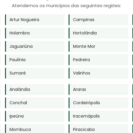
Atendemos os municípios das seguintes regiões:
Artur Nogueira
Campinas
Holambra
Hortolândia
Jaguariúna
Monte Mor
Enviar
Paulínia
Pedreira
do. Sua reprodução, parcial ou total, mesmo citando nossos links, é proibida s
Sumaré
Valinhos
autorais
.
Analândia
Araras
Conchal
Cordeirópolis
Ipeúna
Iracemápolis
Mombuca
Piracicaba