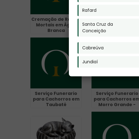
Rafard
Cremação de Restos
Cremação Human
Santa Cruz da
Mortais em Água
em Rafard
Branca
Conceição
Cabreúva
Jundiaí
Serviço Funerario
Serviço Funerario
para Cachorros em
para Cachorros e
Taubaté
Morro Grande -
Guarulhos