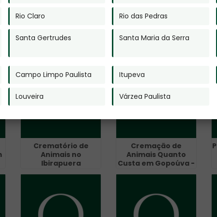
Rio Claro
Rio das Pedras
a
Urnas Cinerarias em
Serviço de
Santa Gertrudes
Santa Maria da Serra
Americana
Cremação de
Animais em Ferraz
de Vasconcelos
Campo Limpo Paulista
Itupeva
Louveira
Várzea Paulista
Crematório de
Cremação de
P
m
Animais no
Animais Quanto
Ibirapuera
Custa em Gopoúva -
Guarulhos