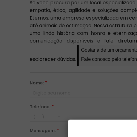
Se você procura por um local especializad
empatia, ética, agilidade e soluções comp
Eternos, uma empresa especializada em c
até animais de estimação. Nossa estrutura 
uma linda história com honra e eternizaçã
comunicação disponíveis e fale direta
Gostaria de um orçament
esclarecer dúvidas.
Fale conosco pelo telefo
Nome:
*
Telefone:
*
Mensagem:
*