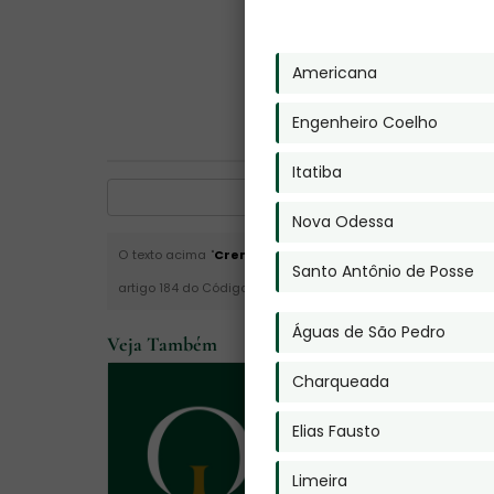
Americana
Engenheiro Coelho
Itatiba
Nova Odessa
O texto acima "
Cremação de Ossos
" é de direito reserva
Santo Antônio de Posse
artigo 184 do Código Penal. –
Lei n° 9.610-98 sobre direitos 
Águas de São Pedro
Veja Também
Charqueada
Elias Fausto
Limeira