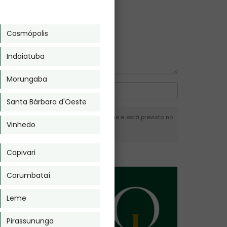
Cosmópolis
Indaiatuba
Morungaba
Santa Bárbara d'Oeste
em a autorização do autor. Plágio é crime e está previsto no
Vinhedo
Capivari
Corumbataí
Leme
Pirassununga