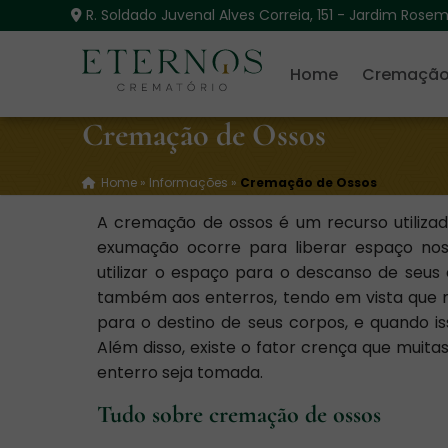
R. Soldado Juvenal Alves Correia, 151 - Jardim Rose
Home
Cremação
Cremação de Ossos
Home
»
Informações
»
Cremação de Ossos
A cremação de ossos é um recurso utiliza
exumação ocorre para liberar espaço nos
utilizar o espaço para o descanso de seus
também aos enterros, tendo em vista que 
para o destino de seus corpos, e quando is
Além disso, existe o fator crença que muita
enterro seja tomada.
Tudo sobre cremação de ossos