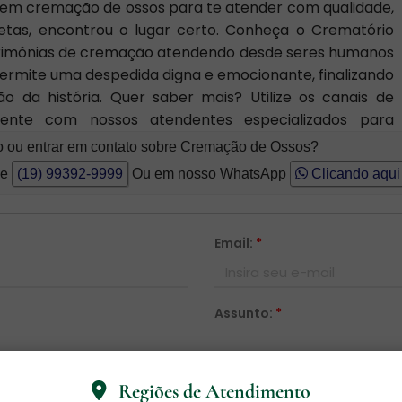
o em cremação de ossos para te atender com qualidade,
letas, encontrou o lugar certo. Conheça o Crematório
erimônias de cremação atendendo desde seres humanos
permite uma despedida digna e emocionante, finalizando
o da história. Quer saber mais? Utilize os canais de
mente com nossos atendentes especializados para
o ou entrar em contato sobre Cremação de Ossos?
ne
(19) 99392-9999
Ou em nosso WhatsApp
Clicando aqui
Email:
*
Assunto:
*
Regiões de Atendimento