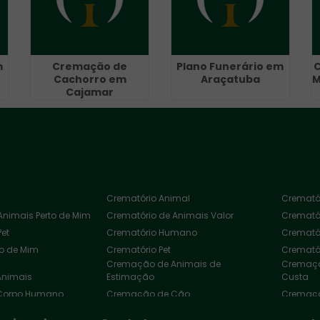
m
Cremação de
Plano Funerário em
C
Cachorro em
Araçatuba
M
Cajamar
Crematório Animal
Cremató
Animais Perto de Mim
Crematório de Animais Valor
Cremató
Pet
Crematório Humano
Cremató
to de Mim
Crematório Pet
Crematór
Cremação de Animais de
Cremaçã
Animais
Estimação
Custa
Corpo Humano
Cremação de Cão
Cremaçã