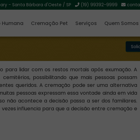
mary - Santa Bárbara d'Oeste / SP
(19) 99392-9999
conta
 Humana
Cremação Pet
Serviços
Quem Somos
Sol
do para lidar com os restos mortais após exumação. A
 cemitérios, possibilitando que mais pessoas possam
 entes queridos. A cremação pode ser uma alternativa
muitas pessoas expressam essa vontade ainda em vida
so não acontece a decisão passa a ser dos familiares.
s vezes influencia para que a decisão entre cremação e