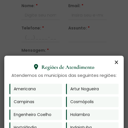
Nome:
*
Email:
*
Telefone:
*
Assunto:
*
Mensagem:
*
Regiões de Atendimento
Atendemos os municípios das seguintes regiões:
Americana
Artur Nogueira
Campinas
Cosmópolis
Enviar
Engenheiro Coelho
Holambra
O texto acima "
Cremação de Restos Mortais
"
é de direito reservado. Sua reprodução, parcial
Hortolândia
Indaiatuba