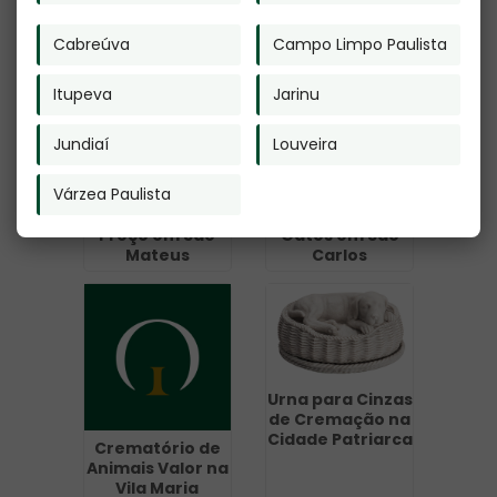
Vila Sonia
Morumbi
Cabreúva
Campo Limpo Paulista
Itupeva
Jarinu
Jundiaí
Louveira
Várzea Paulista
Crematório
Crematório para
Preço em São
Gatos em São
Mateus
Carlos
Urna para Cinzas
de Cremação na
Cidade Patriarca
Crematório de
Animais Valor na
Vila Maria