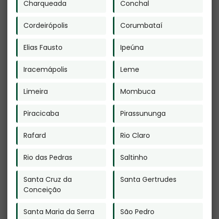
Itupeva
Charqueada
Conchal
Crematório
Animal no Bairro
do Limão
Cordeirópolis
Corumbataí
Elias Fausto
Ipeúna
Iracemápolis
Leme
Limeira
Mombuca
Plano Funerário
Plano Funerário
Piracicaba
Pirassununga
para Pets em
no Morumbi
Santa Isabel
Rafard
Rio Claro
Rio das Pedras
Saltinho
Santa Cruz da
Santa Gertrudes
Conceição
Funeraria Pet na
Crematório no
Santa Maria da Serra
São Pedro