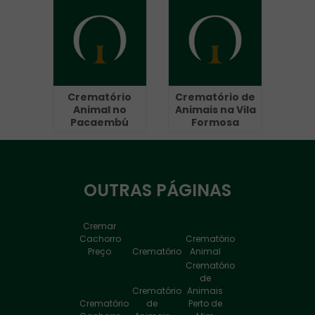
Dutra -
Guarulhos
Crematório
Crematório de
Animal no
Animais na Vila
Pacaembú
Formosa
OUTRAS
PÁGINAS
Cremar
Cachorro
Crematório
Preço
Crematório
Animal
Crematório
de
Crematório
Animais
Crematório
de
Perto de