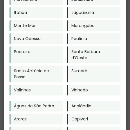
ou total, mesmo citando nossos links, é proibida
sem a autorização do autor. Plágio é crime e
está previsto no artigo 184 do Código Penal. –
Lei
Itatiba
Jaguariúna
n° 9.610-98 sobre direitos autorais
.
Veja Também
Monte Mor
Morungaba
Nova Odessa
Paulínia
Pedreira
Santa Bárbara
d'Oeste
Santo Antônio de
Sumaré
Crematório de
Cremação de
Posse
Animais Valor
Seres Humanos
em São João -
em Continental -
Guarulhos
Guarulhos
Valinhos
Vinhedo
Águas de São Pedro
Analândia
Araras
Capivari
Urna para Cinzas
de Gato em