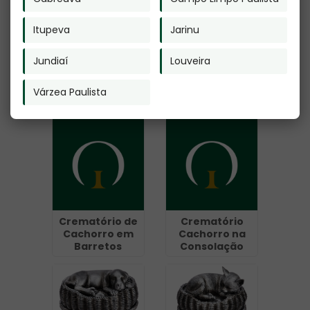
Itupeva
Jarinu
Jundiaí
Louveira
Crematório
Plano Funerario
Preço em Mogi
para Cachorro
Várzea Paulista
Guaçu
em Cumbica -
Guarulhos
Crematório de
Crematório
Cachorro em
Cachorro na
Barretos
Consolação