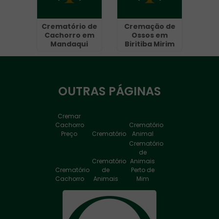
Crematório de
Cremação de
Cachorro em
Ossos em
Mandaqui
Biritiba Mirim
OUTRAS
PÁGINAS
Cremar
Cachorro
Crematório
Preço
Crematório
Animal
Crematório
de
Crematório
Animais
Crematório
de
Perto de
Cachorro
Animais
Mim
Crematório
de
Crematório
Animais
de
Crematório
Valor
Cachorro
de Cão