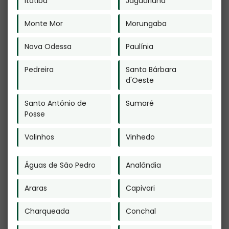
Veja Também
Itatiba
Jaguariúna
Monte Mor
Morungaba
Nova Odessa
Paulínia
Pedreira
Santa Bárbara
d'Oeste
Crematório de
Cremação de
Cão em Limeira
Restos Mortais
Santo Antônio de
Sumaré
em Interlagos
Posse
Valinhos
Vinhedo
Águas de São Pedro
Analândia
Araras
Capivari
Cremação de
Crematório para
Seres Humanos
Gatos em Artur
em Arujá
Alvim
Charqueada
Conchal