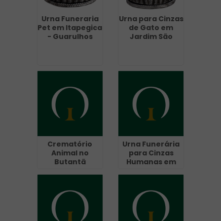
Urna Funeraria
Urna para Cinzas
Pet em Itapegica
de Gato em
- Guarulhos
Jardim São
Paulo
Crematório
Urna Funerária
Animal no
para Cinzas
Butantã
Humanas em
Tanque Grande
- Guarulhos