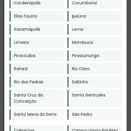
Cordeirópolis
Corumbataí
Elias Fausto
Ipeúna
Iracemápolis
Leme
Empresa de
Urnas Cinerarias
Limeira
Mombuca
Cremação de
em Morros -
Animais em
Guarulhos
Piracicaba
Pirassununga
Campo Limpo
Rafard
Rio Claro
Rio das Pedras
Saltinho
Santa Cruz da
Santa Gertrudes
Conceição
Crematório Pet
Urnas
Preço em Itu
Biodegradaveis
em Bauru
Santa Maria da Serra
São Pedro
Cabreúva
Campo Limpo Paulista