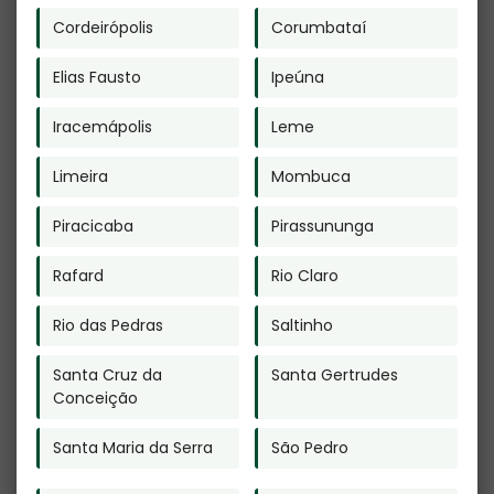
de Janeiro -
Morumbi
Cordeirópolis
Corumbataí
Guarulhos
Elias Fausto
Ipeúna
Iracemápolis
Leme
Limeira
Mombuca
Plano Funerário
Crematório
Cremação Valor
Cachorro na
em Água Chata -
Cidade Ademar
Piracicaba
Pirassununga
Guarulhos
Rafard
Rio Claro
Rio das Pedras
Saltinho
Santa Cruz da
Santa Gertrudes
Conceição
Crematório para
Plano Funerário
Cachorro em
na Vila Sonia
Santa Maria da Serra
São Pedro
Jaguariúna