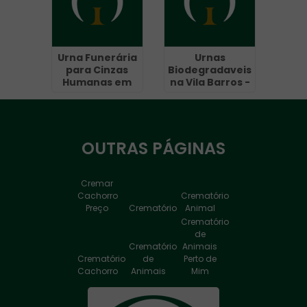
Urna Funerária
Urnas
para Cinzas
Biodegradaveis
Humanas em
na Vila Barros -
Pari
Guarulhos
OUTRAS
PÁGINAS
Cremar
Cachorro
Crematório
Preço
Crematório
Animal
Crematório
de
Crematório
Animais
Crematório
de
Perto de
Cachorro
Animais
Mim
Crematório
de
Crematório