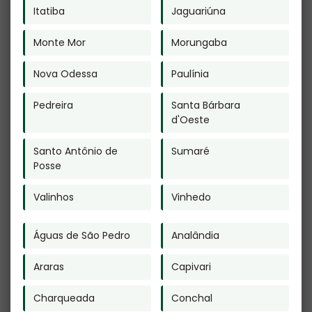
Itatiba
Jaguariúna
Veja Também
Monte Mor
Morungaba
Nova Odessa
Paulínia
Pedreira
Santa Bárbara
d'Oeste
Cremação de
Serviço de
Corpo Humano
Cremação em
Santo Antônio de
Sumaré
em Araçatuba
Itapegica -
Posse
Guarulhos
Valinhos
Vinhedo
Águas de São Pedro
Analândia
Araras
Capivari
Cremação de
Empresa de
Animais Quanto
Cremação de
Charqueada
Conchal
Custa na Vila Rio
Animais no