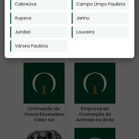
Cabreúva
Campo Limpo Paulista
Itupeva
Jarinu
Jundiaí
Louveira
Cremação de
Cremação de
Várzea Paulista
Pet no Tucuruvi
Pet na Vila
Mariana
Cremação de
Empresa de
Ossos Exumados
Cremação de
Valor na
Animais no Brás
Freguesia do Ó