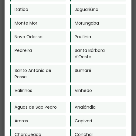
do Código Penal. –
Lei n° 9.610-98 sobre direitos
autorais
.
Itatiba
Jaguariúna
Veja Também
Monte Mor
Morungaba
Nova Odessa
Paulínia
Pedreira
Santa Bárbara
Urna para Cinzas
d'Oeste
de Gato em
Perús
Crematório para
Santo Antônio de
Sumaré
Cachorro em
Posse
Bananal -
Guarulhos
Valinhos
Vinhedo
Águas de São Pedro
Analândia
Araras
Capivari
Preço de
Cremação de
Charqueada
Conchal