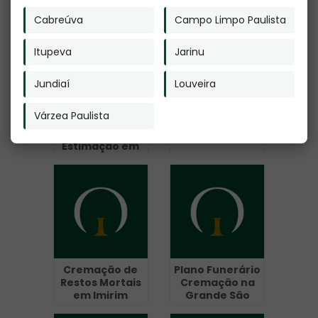
Cumbica -
Cabreúva
Campo Limpo Paulista
Guarulhos
Itupeva
Jarinu
Jundiaí
Louveira
Porta Cinzas
Cremação no
Interior de São
Várzea Paulista
Cremação de
Paulo
Animais de
Estimação em
Bela Vista -
Guarulhos
Cremação de
Plano Funerário
Restos Mortais
Cremação na
em Imirim
Grande São
Paulo