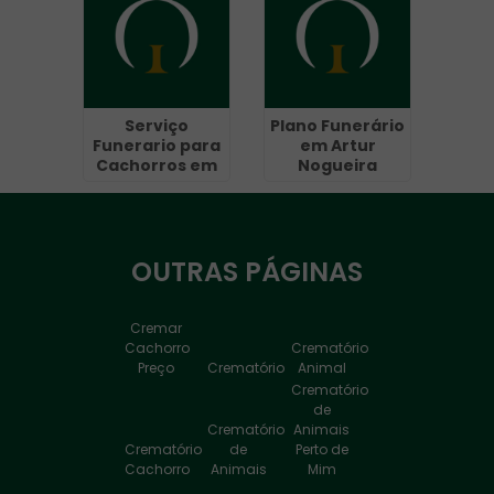
Serviço
Plano Funerário
Funerario para
em Artur
Cachorros em
Nogueira
Guarulhos - SP
OUTRAS
PÁGINAS
Cremar
Cachorro
Crematório
Preço
Crematório
Animal
Crematório
de
Crematório
Animais
Crematório
de
Perto de
Cachorro
Animais
Mim
Crematório