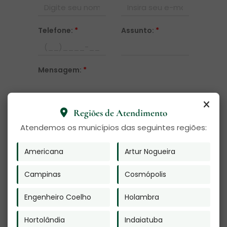
Telefone:
*
Assunto:
*
Mensagem:
*
Regiões de Atendimento
Atendemos os municípios das seguintes regiões:
Americana
Artur Nogueira
Enviar
Campinas
Cosmópolis
O texto acima "
Cremação de Cachorro em
Engenheiro Coelho
Holambra
Americana
" é de direito reservado. Sua
reprodução, parcial ou total, mesmo citando
nossos links, é proibida sem a autorização do
Hortolândia
Indaiatuba
autor. Plágio é crime e está previsto no artigo 184