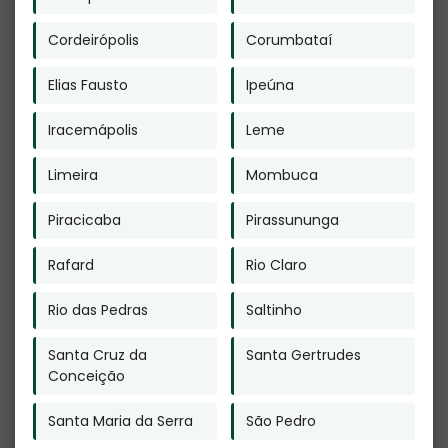
Cremação de
Animais Quanto
Animais em
Custa em
Cordeirópolis
Corumbataí
Louveira
Santana de
Parnaíba
Elias Fausto
Ipeúna
Iracemápolis
Leme
Limeira
Mombuca
Cremação de
Crematório Pet
Restos Mortais
em Cabuçu de
Piracicaba
Pirassununga
em Barretos
Cima -
Guarulhos
Rafard
Rio Claro
Rio das Pedras
Saltinho
Santa Cruz da
Santa Gertrudes
Conceição
Urna Funerária
Plano Funerário
Santa Maria da Serra
São Pedro
para Cinzas
em Mauá
Humanas em