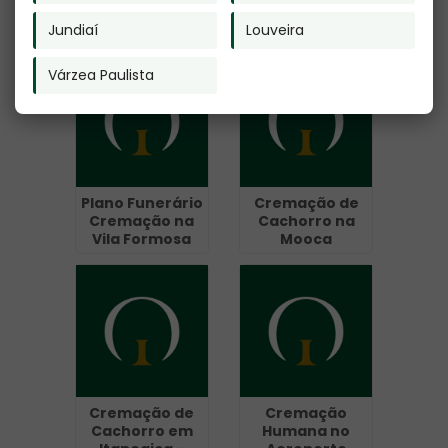
Pet em Poá
Restos Mortais
em Itaim -
Jundiaí
Louveira
Guarulhos
Várzea Paulista
Plano Funerário
Cremação de
Cremação na
Cachorro na
Vila Formosa
Mooca
Cremação de
Cremação
Cachorro em
Humana no