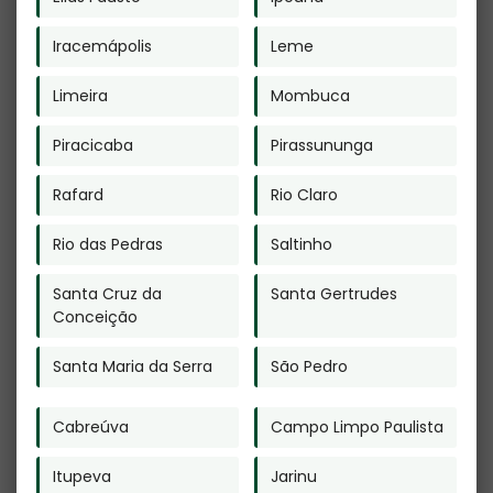
Crematório de
Plano Funerário
Cachorro no
para Pets na
Iracemápolis
Leme
Jardim Iguatemi
Barra Funda
Limeira
Mombuca
Piracicaba
Pirassununga
Rafard
Rio Claro
Rio das Pedras
Saltinho
Cremação de
Serviço de
Restos Mortais
Cremação em
Santa Cruz da
Santa Gertrudes
em Jacareí
São Mateus
Conceição
Santa Maria da Serra
São Pedro
Cabreúva
Campo Limpo Paulista
Itupeva
Jarinu
Cremação de
Cremação de