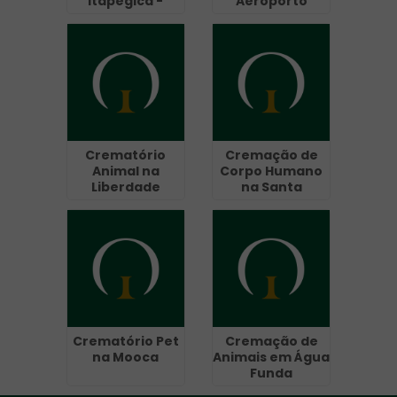
Itapegica -
Aeroporto
Guarulhos
Crematório
Cremação de
Animal na
Corpo Humano
Liberdade
na Santa
Gertrudes
Crematório Pet
Cremação de
na Mooca
Animais em Água
Funda