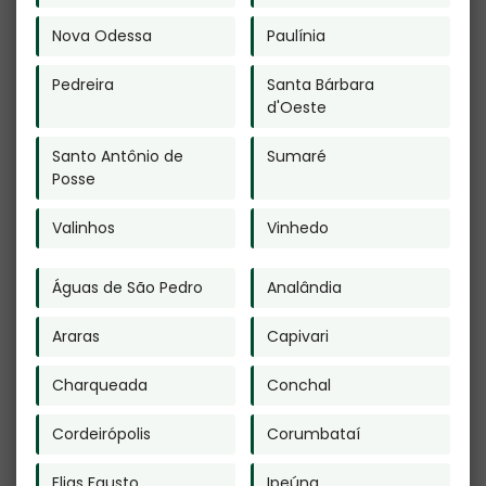
Nova Odessa
Paulínia
Crematório de
Empresa de
Pet em Capivari
Cremação de
Pedreira
Santa Bárbara
Animais em Maia
d'Oeste
- Guarulhos
Santo Antônio de
Sumaré
Posse
Valinhos
Vinhedo
Plano Funerário
Cremação
Águas de São Pedro
Analândia
Cremação Valor
Humana em
em Campo
Leme
Araras
Capivari
Grande
Charqueada
Conchal
Cordeirópolis
Corumbataí
Elias Fausto
Ipeúna