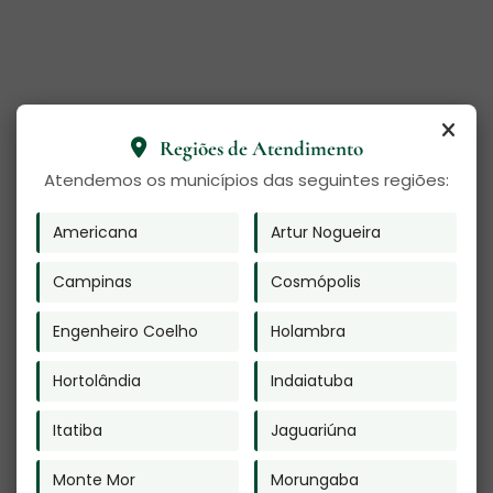
Regiões de Atendimento
Enviar
Atendemos os municípios das seguintes regiões:
O texto acima "
Urna para Cinzas de Gato na
Americana
Artur Nogueira
Vila Carrão
" é de direito reservado. Sua
reprodução, parcial ou total, mesmo citando
nossos links, é proibida sem a autorização do
Campinas
Cosmópolis
autor. Plágio é crime e está previsto no artigo 184
do Código Penal. –
Lei n° 9.610-98 sobre direitos
autorais
.
Engenheiro Coelho
Holambra
Veja Também
Hortolândia
Indaiatuba
Itatiba
Jaguariúna
Monte Mor
Morungaba