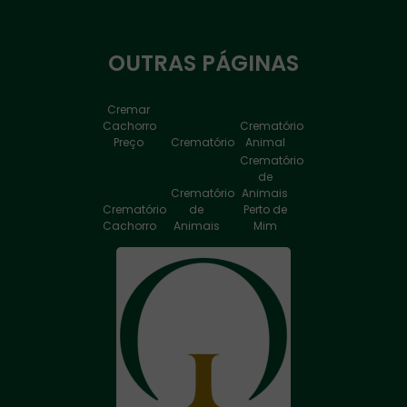
OUTRAS
PÁGINAS
Cremar
Cachorro
Crematório
Preço
Crematório
Animal
Crematório
de
Crematório
Animais
Crematório
de
Perto de
Cachorro
Animais
Mim
Crematório
de
Crematório
Animais
de
Crematório
Valor
Cachorro
de Cão
Crematório
Crematório
Crematório
para
de Pet
Humano
Cachorro
Crematório
Crematório
para
Perto de
Crematório
Gatos
Mim
Pet